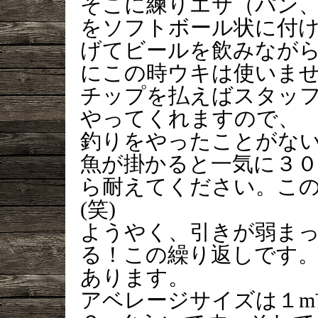
そこに練りエサ（パン
をソフトボール状に付
げてビールを飲みながら
にこの時ウキは使いま
チップを払えばスタッ
やってくれますので、
釣りをやったことがな
魚が掛かると一気に３０
ら耐えてください。こ
(笑)
ようやく、引きが弱ま
る！この繰り返しです
あります。
アベレージサイズは１m