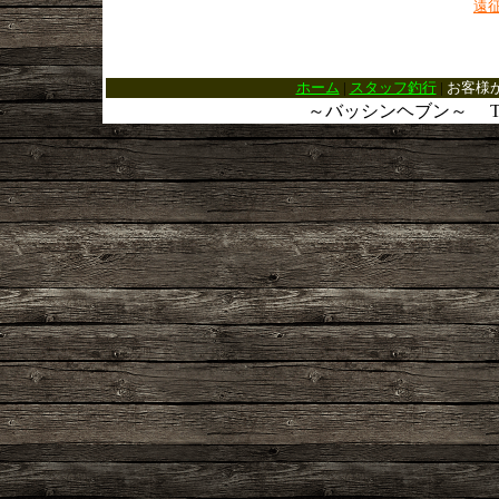
遠
ホーム
|
スタッフ釣行
|
お客様
～バッシンヘブン～ Tel： 03