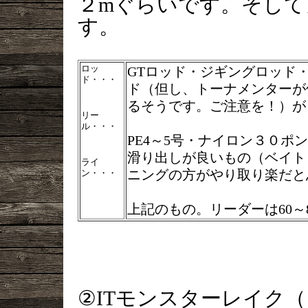
２mぐらいです。そし
す。
ロッ
GTロッド・ジギングロッド
ド・・・
ド（但し、トーナメンターが
るそうです。ご注意を！）が
リー
ル・・・
PE4～5号・ナイロン３０ポ
滑り出しが良いもの（ベイト
ライ
ニングの方がやり取り楽だと
ン・・・
上記のもの。リーダーは60～
②ITモンスターレイク