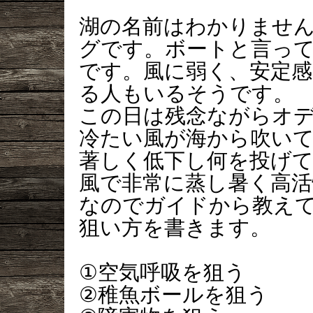
湖の名前はわかりませ
グです。ボートと言っ
です。風に弱く、安定
る人もいるそうです。
この日は残念ながらオ
冷たい風が海から吹い
著しく低下し何を投げ
風で非常に蒸し暑く高活
なのでガイドから教え
狙い方を書きます。
①空気呼吸を狙う
②稚魚ボールを狙う