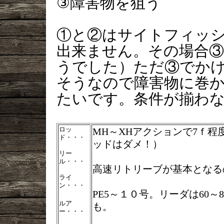
③障害物を狙う
①と②はサイトフィッ
出来ません。その場合
うでした）ただ③でか
そうなので障害物に巻
たいです。条件が揃わ
ロッ
MH～XHアクションで7ｆ
ド・・・
ッドはダメ！）
リー
ル・・・
高速リトリーブが基本となる
ライ
ン・・・
PE5～１０号。リーダは60
ルア
も。
ー・・・