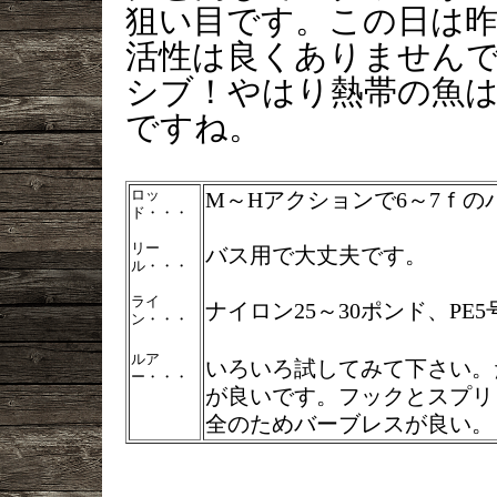
狙い目です。この日は
活性は良くありません
シブ！やはり熱帯の魚
ですね。
ロッ
M～Hアクションで6～7ｆの
ド・・・
リー
バス用で大丈夫です。
ル・・・
ライ
ナイロン25～30ポンド、PE
ン・・・
ルア
いろいろ試してみて下さい。
ー・・・
が良いです。フックとスプリ
全のためバーブレスが良い。