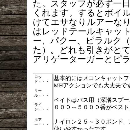
た。スタッフが必ず一
くれます。するとボイ
けてエサなりルアーな
はレッドテールキャッ
ー、パクー、ピラルク
た）。どれも引きがと
アリゲーターガーとピ
ロッ
基本的にはメコンキャットフ
ド・・・
MHアクションでも大丈夫で
リー
ル・・・
ベイトはバス用（深溝スプー
ライ
０００～５０００番がベスト
ン・・・
ルア
ナイロン２５～３０ポンド。P
ー・・・
使いやすかったです。